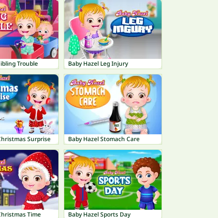
ibling Trouble
Baby Hazel Leg Injury
Christmas Surprise
Baby Hazel Stomach Care
Christmas Time
Baby Hazel Sports Day