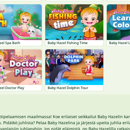
zel Spa Bath
Baby Hazel Fishing Time
Baby Hazel L
el Doctor Play
Baby Hazel Dolphin Tour
tipelaamisen maailmassa! Koe erilaiset seikkailut Baby Hazelin kans
 Pidätkö juhlista? Pelaa Baby Hazelina ja järjestä upeita juhlia er
anlaisiin juhlapyhiin. Jos pidät eläimistä, on Baby Hazelilla ratkais