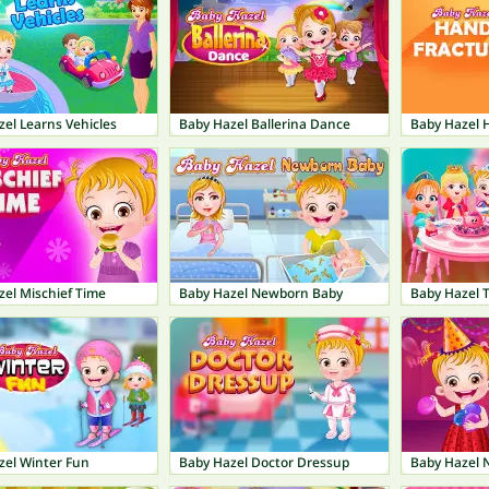
el Learns Vehicles
Baby Hazel Ballerina Dance
Baby Hazel 
zel Mischief Time
Baby Hazel Newborn Baby
Baby Hazel T
zel Winter Fun
Baby Hazel Doctor Dressup
Baby Hazel 