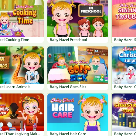
zel Cooking Time
Baby Hazel Preschool
Baby Hazel S
zel Learn Animals
Baby Hazel Goes Sick
Baby Hazel 
Baby Hazel Thanksgiving Makeover
Baby Hazel Hair Care
Baby Hazel 