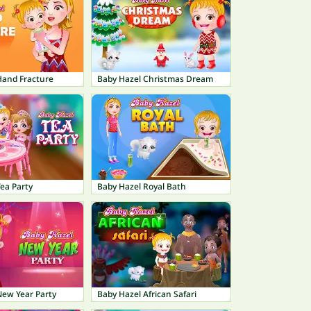
Hand Fracture
Baby Hazel Christmas Dream
ea Party
Baby Hazel Royal Bath
New Year Party
Baby Hazel African Safari