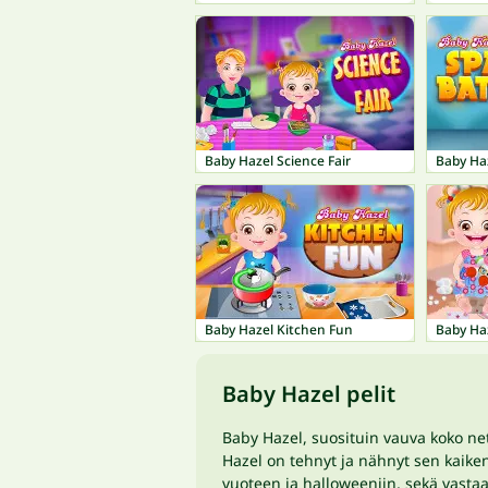
Baby Hazel Science Fair
Baby Ha
Baby Hazel Kitchen Fun
Baby Haz
Baby Hazel pelit
Baby Hazel, suosituin vauva koko net
Hazel on tehnyt ja nähnyt sen kaiken.
vuoteen ja halloweeniin, sekä vastaav