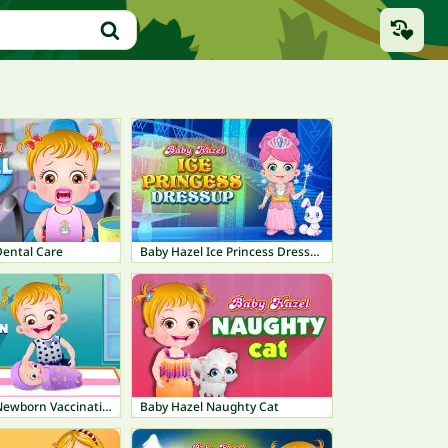
Dental Care
Baby Hazel Ice Princess Dressup
Baby Hazel Newborn Vaccination
Baby Hazel Naughty Cat