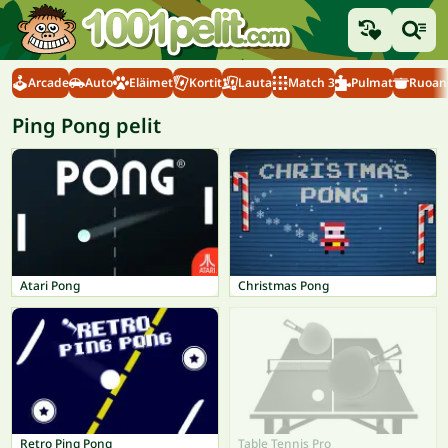
Arcade
Auto
Eläimet
Kortit
Lauta
Match 3
Pulmat
Ruoanl
Ping Pong pelit
Atari Pong
Christmas Pong
Retro Ping Pong
Table Tennis Pro