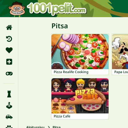
Pitsa
Pizza Realife Cooking
Papa Lo
Pizza Cafe
Aloitussivu
Pitsa