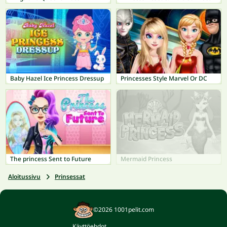
Baby Hazel Ice Princess Dressup
Princesses Style Marvel Or DC
The princess Sent to Future
Mermaid Princess
Aloitussivu
Prinsessat
©2026 1001pelit.com
Käyttöehdot