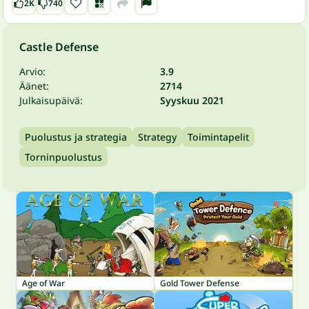
2K
740
Castle Defense
Arvio:
3.9
Äänet:
2714
Julkaisupäivä:
Syyskuu 2021
Puolustus ja strategia
Strategy
Toimintapelit
Torninpuolustus
Age of War
Gold Tower Defense