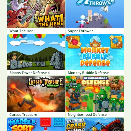
What The Hen!
Super Thrower
Bloons Tower Defense 4
Monkey Bubble Defense
Cursed Treasure
Neighborhood Defense