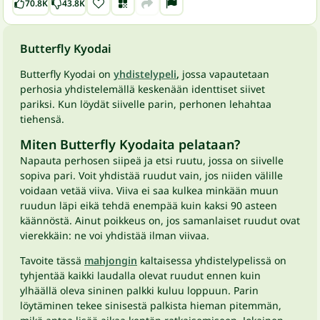
70.8K
43.8K
Butterfly Kyodai
Butterfly Kyodai on
yhdistelypeli
,
jossa vapautetaan
perhosia yhdistelemällä keskenään identtiset siivet
pariksi. Kun löydät siivelle parin, perhonen lehahtaa
tiehensä.
Miten Butterfly Kyodaita pelataan?
Napauta perhosen siipeä ja etsi ruutu, jossa on siivelle
sopiva pari. Voit yhdistää ruudut vain, jos niiden välille
voidaan vetää viiva. Viiva ei saa kulkea minkään muun
ruudun läpi eikä tehdä enempää kuin kaksi 90 asteen
käännöstä. Ainut poikkeus on, jos samanlaiset ruudut ovat
vierekkäin: ne voi yhdistää ilman viivaa.
Tavoite tässä
mahjongin
kaltaisessa yhdistelypelissä on
tyhjentää kaikki laudalla olevat ruudut ennen kuin
ylhäällä oleva sininen palkki kuluu loppuun. Parin
löytäminen tekee sinisestä palkista hieman pitemmän,