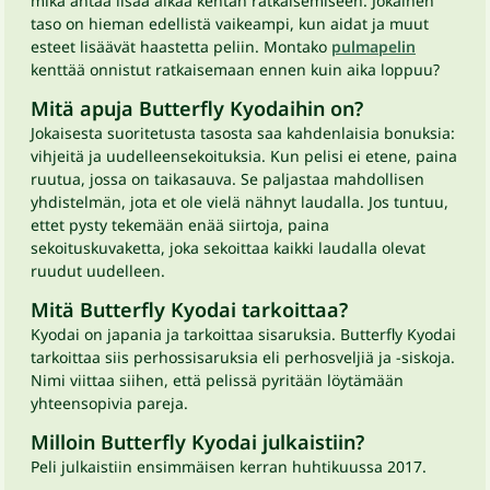
mikä antaa lisää aikaa kentän ratkaisemiseen. Jokainen
taso on hieman edellistä vaikeampi, kun aidat ja muut
esteet lisäävät haastetta peliin. Montako
pulmapelin
kenttää onnistut ratkaisemaan ennen kuin aika loppuu?
Mitä apuja Butterfly Kyodaihin on?
Jokaisesta suoritetusta tasosta saa kahdenlaisia bonuksia:
vihjeitä ja uudelleensekoituksia. Kun pelisi ei etene, paina
ruutua, jossa on taikasauva. Se paljastaa mahdollisen
yhdistelmän, jota et ole vielä nähnyt laudalla. Jos tuntuu,
ettet pysty tekemään enää siirtoja, paina
sekoituskuvaketta, joka sekoittaa kaikki laudalla olevat
ruudut uudelleen.
Mitä Butterfly Kyodai tarkoittaa?
Kyodai on japania ja tarkoittaa sisaruksia. Butterfly Kyodai
tarkoittaa siis perhossisaruksia eli perhosveljiä ja -siskoja.
Nimi viittaa siihen, että pelissä pyritään löytämään
yhteensopivia pareja.
Milloin Butterfly Kyodai julkaistiin?
Peli julkaistiin ensimmäisen kerran huhtikuussa 2017.