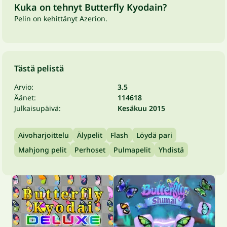
Kuka on tehnyt Butterfly Kyodain?
Pelin on kehittänyt Azerion.
Tästä pelistä
Arvio:
3.5
Äänet:
114618
Julkaisupäivä:
Kesäkuu 2015
Aivoharjoittelu
Älypelit
Flash
Löydä pari
Mahjong pelit
Perhoset
Pulmapelit
Yhdistä