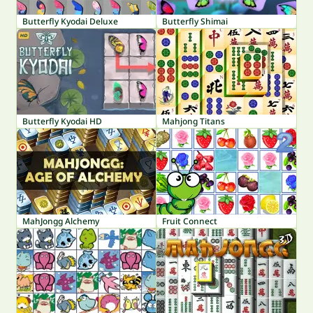
Butterfly Kyodai Deluxe
Butterfly Shimai
Butterfly Kyodai HD
Mahjong Titans
MahJongg Alchemy
Fruit Connect