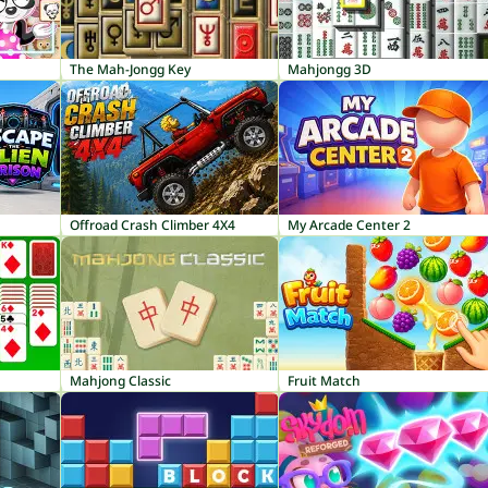
The Mah-Jongg Key
Mahjongg 3D
Offroad Crash Climber 4X4
My Arcade Center 2
Mahjong Classic
Fruit Match