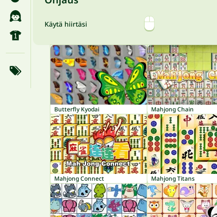
Käytä hiirtäsi
Butterfly Kyodai
Mahjong Chain
Mahjong Connect
Mahjong Titans