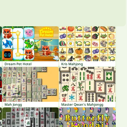
Dream Pet Hotel
Kris Mahjong
Mah Jongg
Master Qwan's Mahjongg