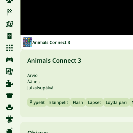
Animals Connect 3
Animals Connect 3
Arvio:
Äänet:
Julkaisupäivä:
Älypelit
Eläinpelit
Flash
Lapset
Löydä pari
Ohjaus