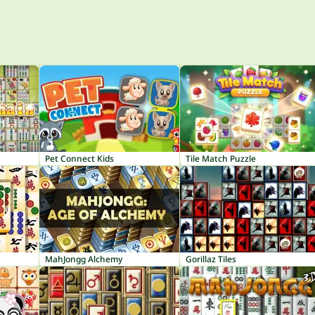
Pet Connect Kids
Tile Match Puzzle
MahJongg Alchemy
Gorillaz Tiles