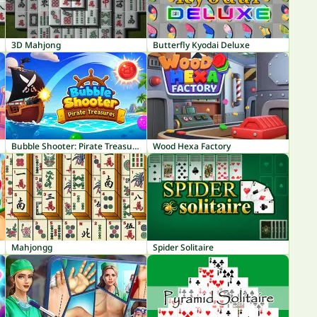
3D Mahjong
Butterfly Kyodai Deluxe
Bubble Shooter: Pirate Treasures
Wood Hexa Factory
Mahjongg
Spider Solitaire