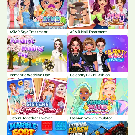
ASMR Stye Treatment
ASMR Nail Treatment
Romantic Wedding Day
Celebrity E-Girl Fashion
Sisters Together Forever
Fashion World Simulator