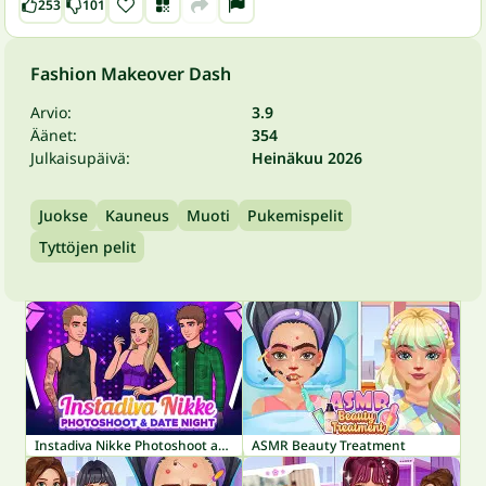
253
101
Fashion Makeover Dash
Arvio:
3.9
Äänet:
354
Julkaisupäivä:
Heinäkuu 2026
Juokse
Kauneus
Muoti
Pukemispelit
Tyttöjen pelit
Instadiva Nikke Photoshoot and Date Night
ASMR Beauty Treatment