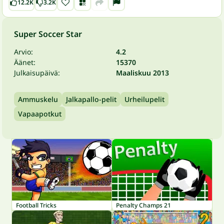
12.2K
3.2K
Super Soccer Star
Arvio:
4.2
Äänet:
15370
Julkaisupäivä:
Maaliskuu 2013
Ammuskelu
Jalkapallo-pelit
Urheilupelit
Vapaapotkut
Football Tricks
Penalty Champs 21