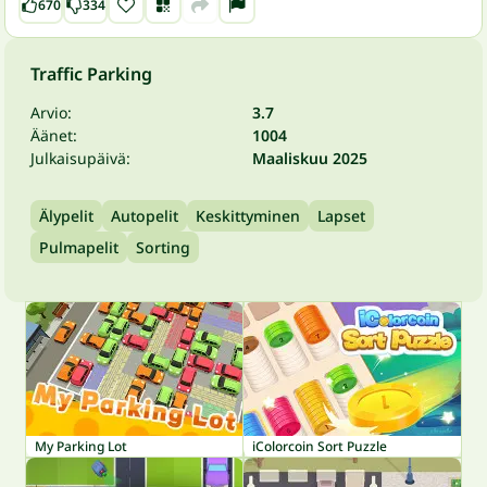
670
334
Traffic Parking
Arvio:
3.7
Äänet:
1004
Julkaisupäivä:
Maaliskuu 2025
Älypelit
Autopelit
Keskittyminen
Lapset
Pulmapelit
Sorting
My Parking Lot
iColorcoin Sort Puzzle