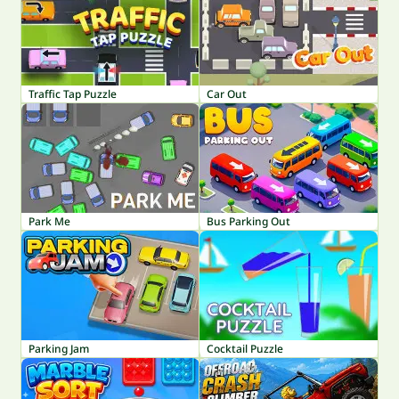
Traffic Tap Puzzle
Car Out
Park Me
Bus Parking Out
Parking Jam
Cocktail Puzzle