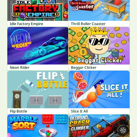
Idle Factory Empire
Thrill Roller Coaster
Neon Rider
Beggar Clicker
Flip Bottle
Slice It All