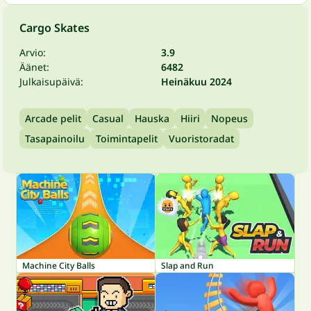
Cargo Skates
Arvio:
3.9
Äänet:
6482
Julkaisupäivä:
Heinäkuu 2024
Arcade pelit
Casual
Hauska
Hiiri
Nopeus
Tasapainoilu
Toimintapelit
Vuoristoradat
Machine City Balls
Slap and Run