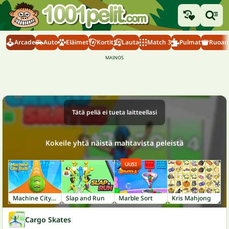
Arcade
Auto
Eläimet
Kortit
Lauta
Match 3
Pulmat
Ruoanl
Tätä peliä ei tueta laitteellasi
Kokeile yhtä näistä mahtavista peleistä
UUSI
Machine City Balls
Slap and Run
Marble Sort
Kris Mahjong
Cargo Skates