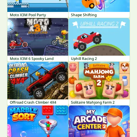
Moto X3M Pool Party
Shape Shifting
Moto X3M 6 Spooky Land
Uphill Racing 2
Offroad Crash Climber 4X4
Solitaire Mahjong Farm 2