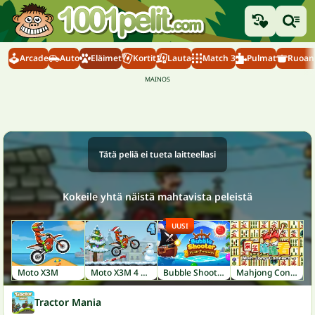
Arcade
Auto
Eläimet
Kortit
Lauta
Match 3
Pulmat
Ruoanl
Tätä peliä ei tueta laitteellasi
Kokeile yhtä näistä mahtavista peleistä
UUSI
Moto X3M
Moto X3M 4 Winter
Bubble Shooter: Pirate Treasures
Mahjong Connect
Tractor Mania