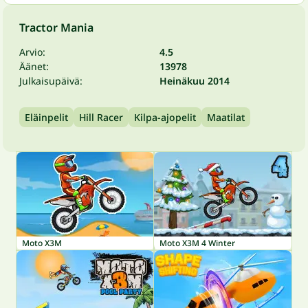
Tractor Mania
Arvio:
4.5
Äänet:
13978
Julkaisupäivä:
Heinäkuu 2014
Eläinpelit
Hill Racer
Kilpa-ajopelit
Maatilat
Moto X3M
Moto X3M 4 Winter