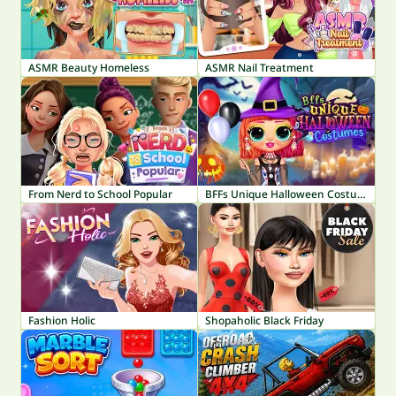
ASMR Beauty Homeless
ASMR Nail Treatment
From Nerd to School Popular
BFFs Unique Halloween Costumes
Fashion Holic
Shopaholic Black Friday