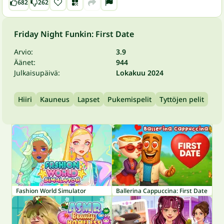
682
262
Friday Night Funkin: First Date
Arvio:
3.9
Äänet:
944
Julkaisupäivä:
Lokakuu 2024
Hiiri
Kauneus
Lapset
Pukemispelit
Tyttöjen pelit
Fashion World Simulator
Ballerina Cappuccina: First Date