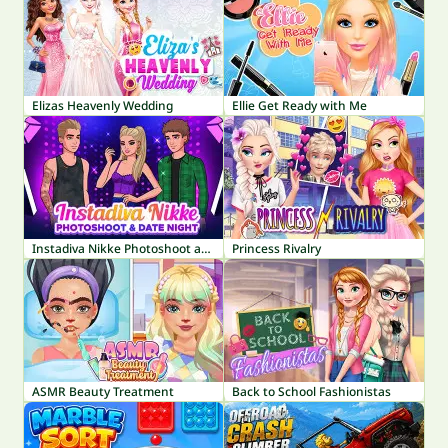
Elizas Heavenly Wedding
Ellie Get Ready with Me
Instadiva Nikke Photoshoot and Date Night
Princess Rivalry
ASMR Beauty Treatment
Back to School Fashionistas