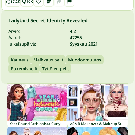
37.2K
10K
Ladybird Secret Identity Revealed
Arvio:
4.2
Äänet:
47255
Julkaisupäivä:
Syyskuu 2021
Kauneus
Meikkaus pelit
Muodonmuutos
Pukemispelit
Tyttöjen pelit
Year Round Fashionista Curly
ASMR Makeover & Makeup Studio