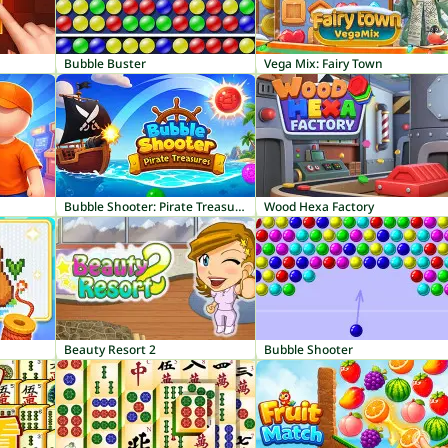
Bubble Buster
Vega Mix: Fairy Town
Bubble Shooter: Pirate Treasures
Wood Hexa Factory
Beauty Resort 2
Bubble Shooter