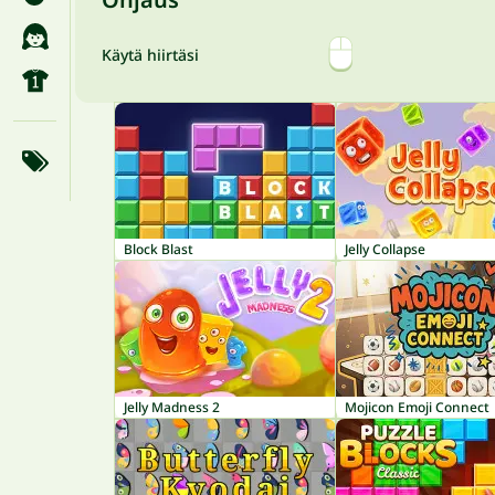
Käytä hiirtäsi
Block Blast
Jelly Collapse
Jelly Madness 2
Mojicon Emoji Connect