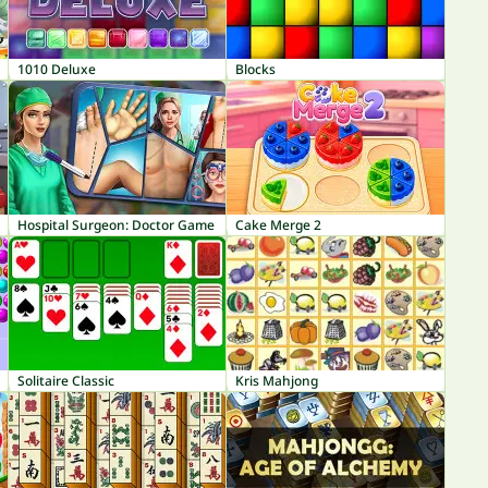
1010 Deluxe
Blocks
Hospital Surgeon: Doctor Game
Cake Merge 2
Solitaire Classic
Kris Mahjong