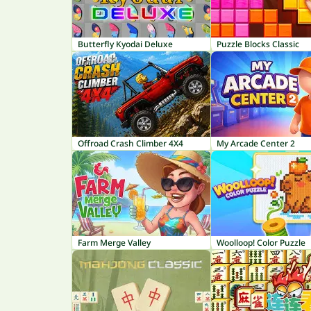
Butterfly Kyodai Deluxe
Puzzle Blocks Classic
Offroad Crash Climber 4X4
My Arcade Center 2
Farm Merge Valley
Woolloop! Color Puzzle