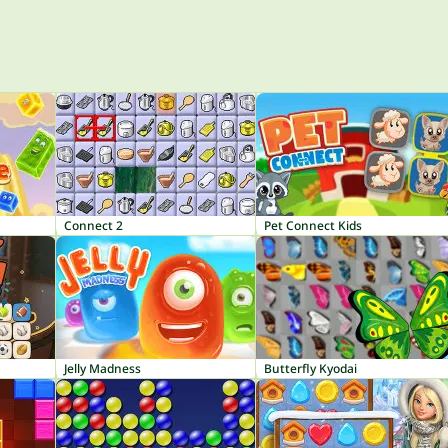
Connect 2
Pet Connect Kids
Jelly Madness
Butterfly Kyodai