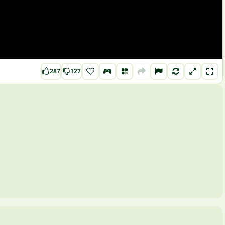
287
127