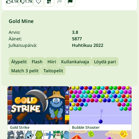
4.1K
1.7K
Gold Mine
Arvio:
3.8
Äänet:
5877
Julkaisupäivä:
Huhtikuu 2022
Älypelit
Flash
Hiiri
Kullankaivaja
Löydä pari
Match 3 pelit
Taitopelit
Gold Strike
Bubble Shooter