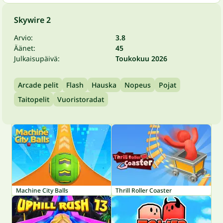
Skywire 2
Arvio:
3.8
Äänet:
45
Julkaisupäivä:
Toukokuu 2026
Arcade pelit
Flash
Hauska
Nopeus
Pojat
Taitopelit
Vuoristoradat
Machine City Balls
Thrill Roller Coaster