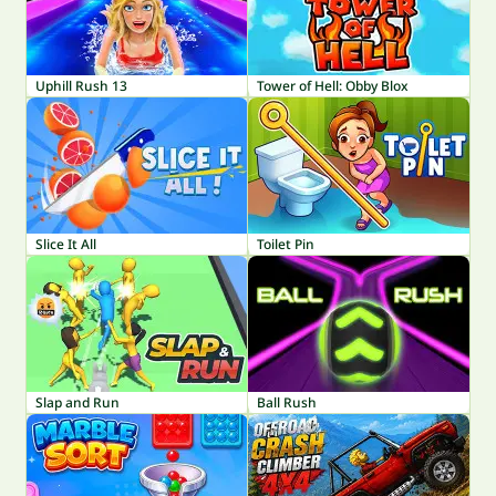
Uphill Rush 13
Tower of Hell: Obby Blox
Slice It All
Toilet Pin
Slap and Run
Ball Rush