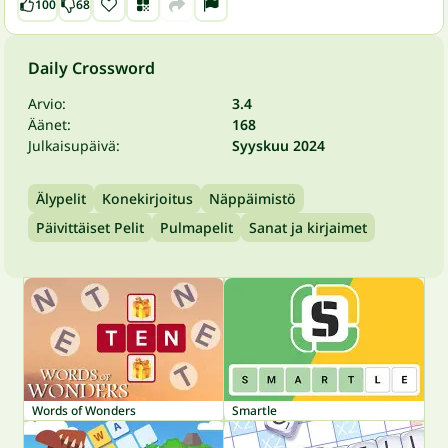
100
68
Daily Crossword
Arvio:
3.4
Äänet:
168
Julkaisupäivä:
Syyskuu 2024
Älypelit
Konekirjoitus
Näppäimistö
Päivittäiset Pelit
Pulmapelit
Sanat ja kirjaimet
Words of Wonders
Smartle