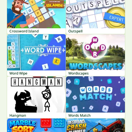
Crossword Island
Outspell
Word Wipe
Wordscapes
Hangman
Words Match