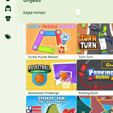
Käytä hiirtäsi
Screw Puzzle Master
Turn Turn
Basketball Challenge
Parking Rush