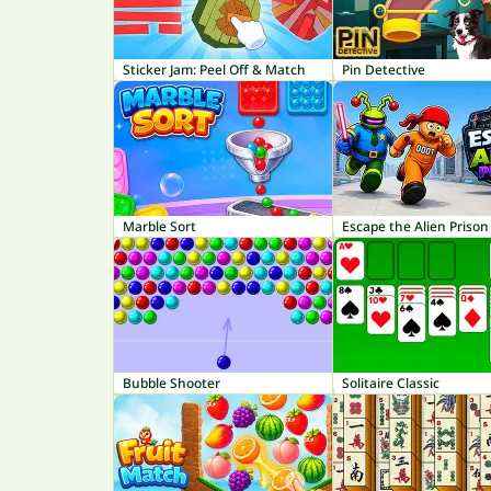
Sticker Jam: Peel Off & Match
Pin Detective
Marble Sort
Escape the Alien Prison
Bubble Shooter
Solitaire Classic