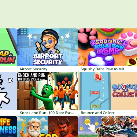
Airport Security
Squishy: Taba Paw ASMR
Knock and Run: 100 Door Escape
Bounce and Collect