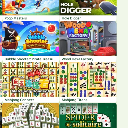
Pogo Masters
Hole Digger
Bubble Shooter: Pirate Treasures
Wood Hexa Factory
Mahjong Connect
Mahjong Titans