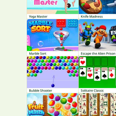
Yoga Master
Knife Madness
Marble Sort
Escape the Alien Prison
Bubble Shooter
Solitaire Classic