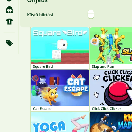
Käytä hiirtäsi
Square Bird
Slap and Run
Cat Escape
Click Click Clicker