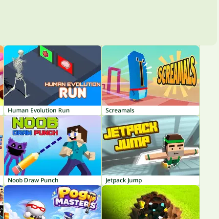
Human Evolution Run
Screamals
Noob Draw Punch
Jetpack Jump