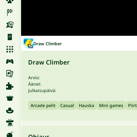
Draw Climber
Draw Climber
Arvio:
Äänet:
Julkaisupäivä:
Arcade pelit
Casual
Hauska
Mini games
Piir
Ohjaus