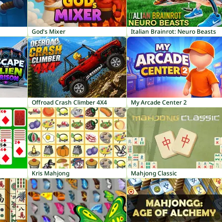
God's Mixer
Italian Brainrot: Neuro Beasts
Offroad Crash Climber 4X4
My Arcade Center 2
Kris Mahjong
Mahjong Classic