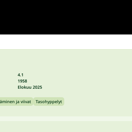
4.1
1958
Elokuu 2025
täminen ja viivat
Tasohyppelyt