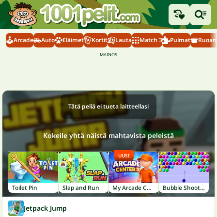
Arcade
Auto
Eläimet
Kortit
Lauta
Match 3
Pulmat
Ruoanl
Tätä peliä ei tueta laitteellasi
Kokeile yhtä näistä mahtavista peleistä
UUSI
Toilet Pin
Slap and Run
My Arcade Center 2
Bubble Shooter
Jetpack Jump