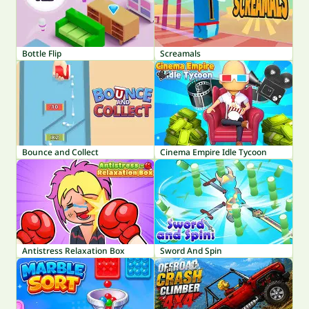
Bottle Flip
Screamals
Bounce and Collect
Cinema Empire Idle Tycoon
Antistress Relaxation Box
Sword And Spin