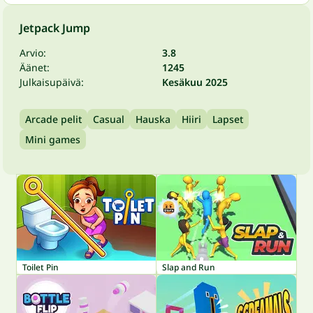
Jetpack Jump
Arvio:
3.8
Äänet:
1245
Julkaisupäivä:
Kesäkuu 2025
Arcade pelit
Casual
Hauska
Hiiri
Lapset
Mini games
Toilet Pin
Slap and Run