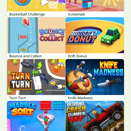
Basketball Challenge
Screamals
Bounce and Collect
Drift Donut
Turn Turn
Knife Madness