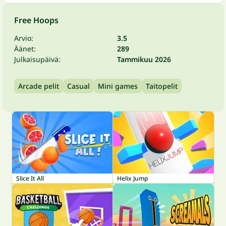
Free Hoops
Arvio:
3.5
Äänet:
289
Julkaisupäivä:
Tammikuu 2026
Arcade pelit
Casual
Mini games
Taitopelit
Slice It All
Helix Jump