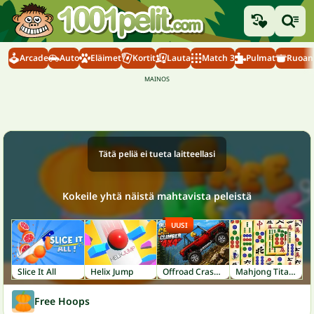
Arcade
Auto
Eläimet
Kortit
Lauta
Match 3
Pulmat
Ruoanl
Tätä peliä ei tueta laitteellasi
Kokeile yhtä näistä mahtavista peleistä
UUSI
Slice It All
Helix Jump
Offroad Crash Climber 4X4
Mahjong Titans
Free Hoops