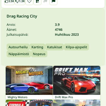
3.5K
1.3K
Drag Racing City
Arvio:
3.9
Äänet:
4746
Julkaisupäivä:
Huhtikuu 2023
Autourheilu
Karting
Katukisat
Kilpa-ajopelit
Näppäimistö
Nopeus
Mighty Motors
Drift Max Pro