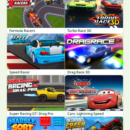
Formula Racers
Turbo Race 3D
Speed Racer
Drag Race 3D
Super Racing GT: Drag Pro
Cars: Lightning Speed