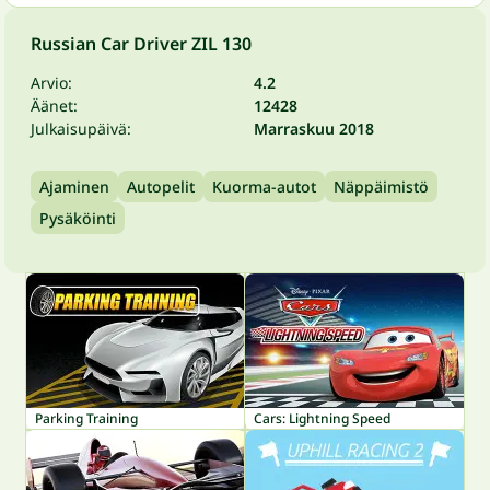
Russian Car Driver ZIL 130
Arvio:
4.2
Äänet:
12428
Julkaisupäivä:
Marraskuu 2018
Ajaminen
Autopelit
Kuorma-autot
Näppäimistö
Pysäköinti
Parking Training
Cars: Lightning Speed