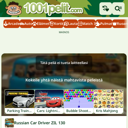
Arcade
Auto
Eläimet
Kortit
Lauta
Match 3
Pulmat
Ruoanl
Tätä peliä ei tueta laitteellasi
Kokeile yhtä näistä mahtavista peleistä
Parking Training
Cars: Lightning Speed
Bubble Shooter
Kris Mahjong
Russian Car Driver ZIL 130