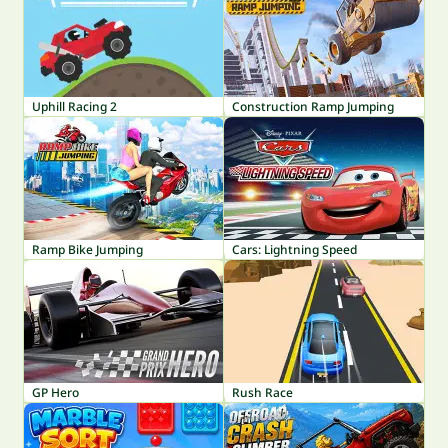
Uphill Racing 2
Construction Ramp Jumping
Ramp Bike Jumping
Cars: Lightning Speed
GP Hero
Rush Race