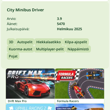
City Minibus Driver
Arvio:
3.9
Äänet:
5470
Julkaisupäivä:
Helmikuu 2025
3D
Autopelit
Hiekkalaatikko
Kilpa-ajopelit
Kuorma-autot
Multiplayer-pelit
Näppäimistö
Pojat
Drift Max Pro
Formula Racers