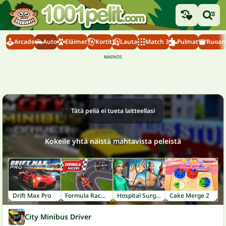
Arcade
Auto
Eläimet
Kortit
Lauta
Match 3
Pulmat
Ruoanl
Tätä peliä ei tueta laitteellasi
Kokeile yhtä näistä mahtavista peleistä
Drift Max Pro
Formula Racers
Hospital Surgeon: Doctor Game
Cake Merge 2
City Minibus Driver