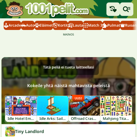
Arcade
Auto
Eläimet
Kortit
Lauta
Match 3
Pulmat
Ruoanl
Tätä peliä ei tueta laitteellasi
Kokeile yhtä näistä mahtavista peleistä
UUSI
Idle Hotel Empire
Idle Arks: Sail and Build
Offroad Crash Climber 4X4
Mahjong Titans
Tiny Landlord