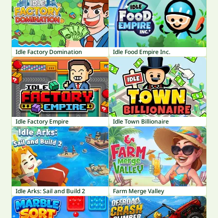
Idle Factory Domination
Idle Food Empire Inc.
Idle Factory Empire
Idle Town Billionaire
Idle Arks: Sail and Build 2
Farm Merge Valley