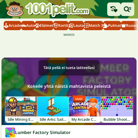
Arcade
Auto
Eläimet
Kortit
Lauta
Match 3
Pulmat
Ruoanl
Tätä peliä ei tueta laitteellasi
Kokeile yhtä näistä mahtavista peleistä
UUSI
Idle Mining Empire
Idle Arks: Sail and Build
My Arcade Center 2
Bubble Shooter
Lumber Factory Simulator