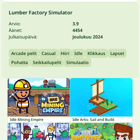
Lumber Factory Simulator
Arvio:
3.9
Äänet:
4454
Julkaisupäivä:
Joulukuu 2024
Arcade pelit
Casual
Hiiri
Idle
Klikkaus
Lapset
Pohatta
Seikkailupelit
Simulaatio
Idle Mining Empire
Idle Arks: Sail and Build