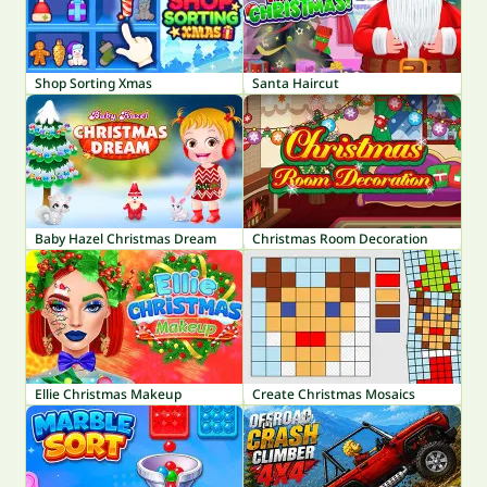
Shop Sorting Xmas
Santa Haircut
Baby Hazel Christmas Dream
Christmas Room Decoration
Ellie Christmas Makeup
Create Christmas Mosaics