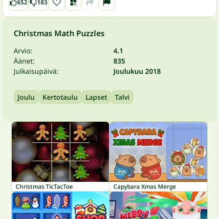
652
183
Christmas Math Puzzles
Arvio:
4.1
Äänet:
835
Julkaisupäivä:
Joulukuu 2018
Joulu
Kertotaulu
Lapset
Talvi
Christmas TicTacToe
Capybara Xmas Merge