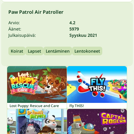
Paw Patrol Air Patroller
Arvio:
4.2
Äänet:
5979
Julkaisupäivä:
Syyskuu 2021
Koirat
Lapset
Lentäminen
Lentokoneet
Lost Puppy: Rescue and Care
Fly THIS!