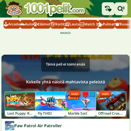
Arcade
Auto
Eläimet
Kortit
Lauta
Match 3
Pulmat
Ruoanl
Tämä peli ei toimi enää
Kokeile yhtä näistä mahtavista peleistä
UUSI
UUSI
Lost Puppy: Rescue and Care
Fly THIS!
Marble Sort
Offroad Crash Climber 4X4
Paw Patrol Air Patroller