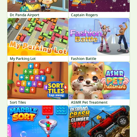
Dr. Panda Airport
Captain Rogers
My Parking Lot
Fashion Battle
Sort Tiles
ASMR Pet Treatment