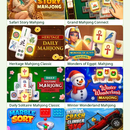
Safari Story Mahjong
Grand Mahjong Connect
Heritage Mahjong Classic
Wonders of Egypt: Mahjong
Daily Solitaire Mahjong Classic
Winter Wonderland Mahjong