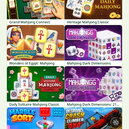
Grand Mahjong Connect
Heritage Mahjong Classic
Wonders of Egypt: Mahjong
Mahjong Dark Dimensions
Daily Solitaire Mahjong Classic
Mahjong Dark Dimensions: 210 seconds