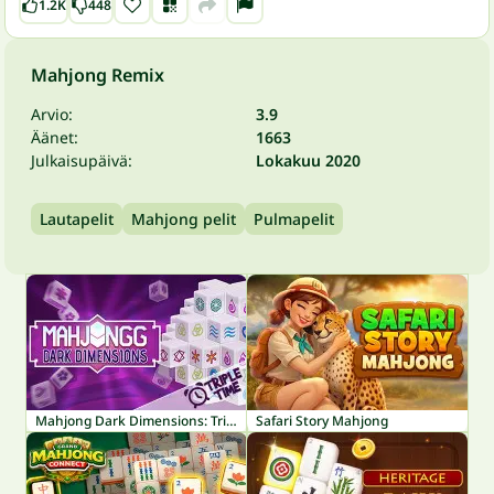
1.2K
448
Mahjong Remix
Arvio:
3.9
Äänet:
1663
Julkaisupäivä:
Lokakuu 2020
Lautapelit
Mahjong pelit
Pulmapelit
Mahjong Dark Dimensions: Triple Time
Safari Story Mahjong