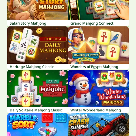
Safari Story Mahjong
Grand Mahjong Connect
Heritage Mahjong Classic
Wonders of Egypt: Mahjong
Daily Solitaire Mahjong Classic
Winter Wonderland Mahjong