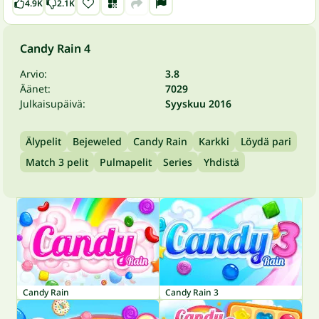
4.9K
2.1K
Candy Rain 4
Arvio:
3.8
Äänet:
7029
Julkaisupäivä:
Syyskuu 2016
Älypelit
Bejeweled
Candy Rain
Karkki
Löydä pari
Match 3 pelit
Pulmapelit
Series
Yhdistä
Candy Rain
Candy Rain 3