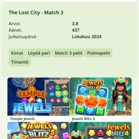
The Lost City - Match 3
Arvio:
3.8
Äänet:
437
Julkaisupäivä:
Lokakuu 2024
Korut
Löydä pari
Match 3 pelit
Pulmapelit
Timantit
Temple Jewels
Jewels Blitz 6