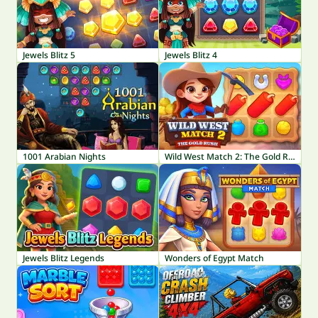
Jewels Blitz 5
Jewels Blitz 4
1001 Arabian Nights
Wild West Match 2: The Gold Rush
Jewels Blitz Legends
Wonders of Egypt Match