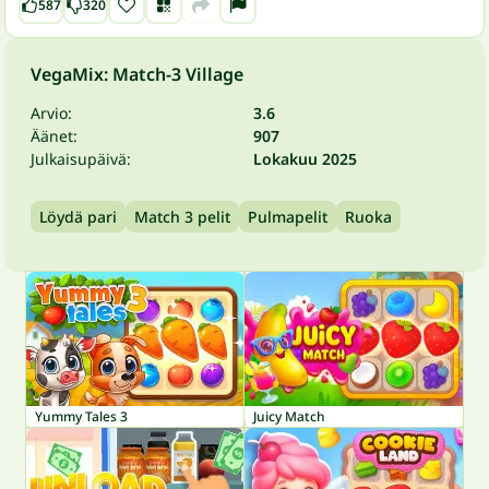
587
320
VegaMix: Match-3 Village
Arvio:
3.6
Äänet:
907
Julkaisupäivä:
Lokakuu 2025
Löydä pari
Match 3 pelit
Pulmapelit
Ruoka
Yummy Tales 3
Juicy Match