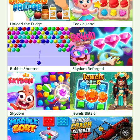
Unload the Fridge
Cookie Land
Bubble Shooter
Skydom Reforged
Skydom
Jewels Blitz 6