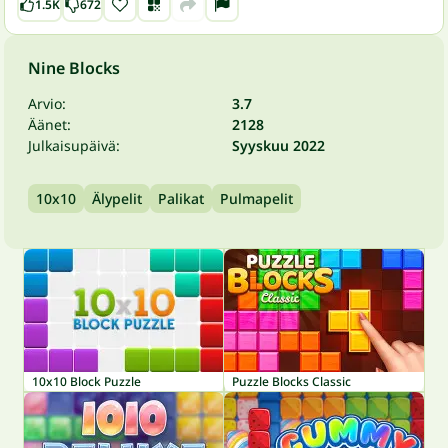
1.5K
672
Nine Blocks
Arvio:
3.7
Äänet:
2128
Julkaisupäivä:
Syyskuu 2022
10x10
Älypelit
Palikat
Pulmapelit
10x10 Block Puzzle
Puzzle Blocks Classic