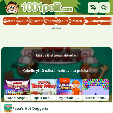
Arcade
Auto
Eläimet
Kortit
Lauta
Match 3
Pulmat
Ruoanl
Tätä peliä ei tueta laitteellasi
Kokeile yhtä näistä mahtavista peleistä
UUSI
Papa's Wingeria
Papa's Taco Mia!
My Arcade Center 2
Bubble Shooter
Papa's Hot Doggeria