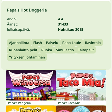
Papa's Hot Doggeria
Arvio:
4.4
Äänet:
31433
Julkaisupäivä:
Huhtikuu 2015
Ajanhallinta
Flash
Palvelu
Papa Louie
Ravintola
Ruoanlaitto pelit
Ruoka
Simulaatio
Taitopelit
Yrityksen johtaminen
Papa's Wingeria
Papa's Taco Mia!