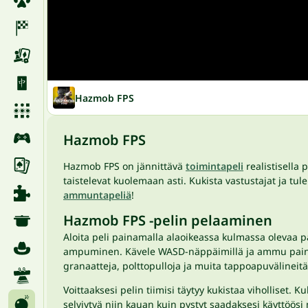
Hazmob FPS
Hazmob FPS
Hazmob FPS on jännittävä
toimintapeli
realistisella 
taistelevat kuolemaan asti. Kukista vastustajat ja tu
ammuntapeliä
!
Hazmob FPS -pelin pelaaminen
Aloita peli painamalla alaoikeassa kulmassa olevaa pai
ampuminen. Kävele WASD-näppäimillä ja ammu painamal
granaatteja, polttopulloja ja muita tappoapuvälineitä 
Voittaaksesi pelin tiimisi täytyy kukistaa viholliset. K
selviytyä niin kauan kuin pystyt saadaksesi käyttöösi 