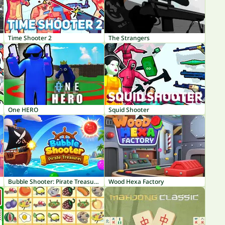
Time Shooter 2
The Strangers
One HERO
Squid Shooter
Bubble Shooter: Pirate Treasures
Wood Hexa Factory