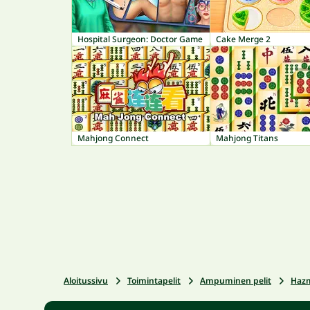
Hospital Surgeon: Doctor Game
Cake Merge 2
Mahjong Connect
Mahjong Titans
Aloitussivu
Toimintapelit
Ampuminen pelit
Haz