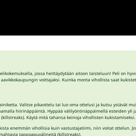
pelikokemuksella, jossa heittäydytään aitoon taisteluun! Peli on hyv
le aavikkokaupungin voittajaksi. Kuinka monta vihollista saat kukis
niketta. Valitse pikaottelu tai luo oma ottelusi ja kutsu ystävät mu
la hiirinäppäintä. Hyppää välilyöntinäppäimellä esteiden yli ja 
(killstreaks). Käytä mitä tahansa keinoja vihollisten kukistamiseksi.
ukista enemmän vihollisia kuin vastustajatiimi, niin voitat ottelun. Jo
mahtavia tappoapuvälineitä (killstreaks).