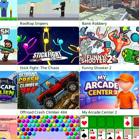
Rooftop Snipers
Bank Robbery
Stick Fight: The Chaos
Funny Shooter 2
Offroad Crash Climber 4X4
My Arcade Center 2