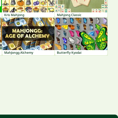
Kris Mahjong
Mahjong Classic
MahJongg Alchemy
Butterfly Kyodai