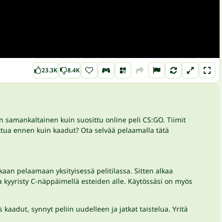
23.3K
8.4K
in samankaltainen kuin suosittu online peli CS:GO. Tiimit
tettua ennen kuin kaadut? Ota selvää pelaamalla tätä
kaan pelaamaan yksityisessä pelitilassa. Sitten alkaa
kyyristy C-näppäimellä esteiden alle. Käytössäsi on myös
s kaadut, synnyt peliin uudelleen ja jatkat taistelua. Yritä