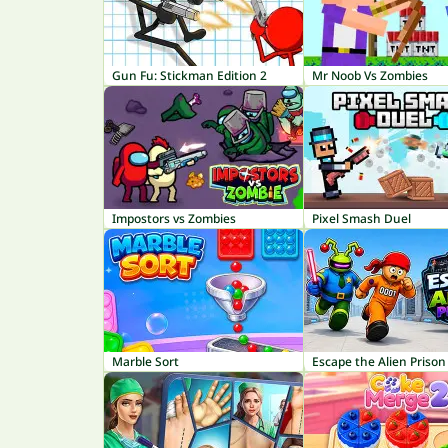
Gun Fu: Stickman Edition 2
Mr Noob Vs Zombies
Impostors vs Zombies
Pixel Smash Duel
Marble Sort
Escape the Alien Prison