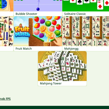
Bubble Shooter
Solitaire Classic
Fruit Match
Mahjongg
Mahjong Tower
mob FPS