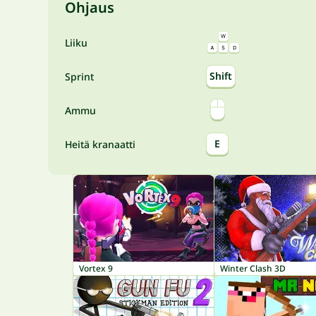
Ohjaus
Liiku
Shift
Sprint
Ammu
E
Heitä kranaatti
Vortex 9
Winter Clash 3D