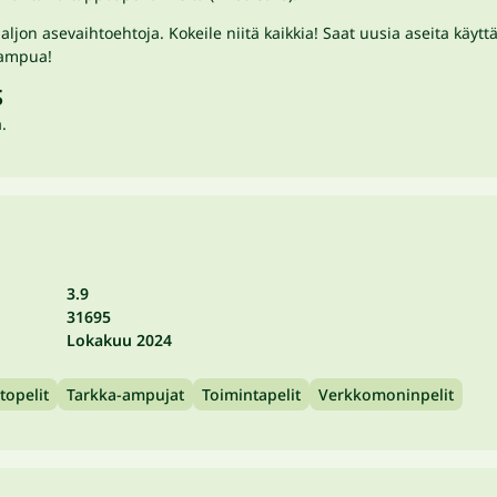
 asevaihtoehtoja. Kokeile niitä kaikkia! Saat uusia aseita käyttä
a ampua!
S
.
3.9
31695
Lokakuu 2024
topelit
Tarkka-ampujat
Toimintapelit
Verkkomoninpelit