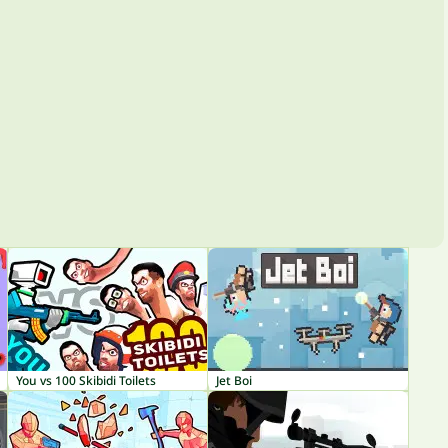
You vs 100 Skibidi Toilets
Jet Boi