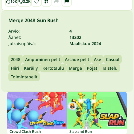
10K
3.2K
Merge 2048 Gun Rush
Arvio:
4
Äänet:
13202
Julkaisupäivä:
Maaliskuu 2024
2048
Ampuminen pelit
Arcade pelit
Ase
Casual
Hiiri
Keräily
Kertotaulu
Merge
Pojat
Taistelu
Toimintapelit
Crowd Clash Rush
Slap and Run