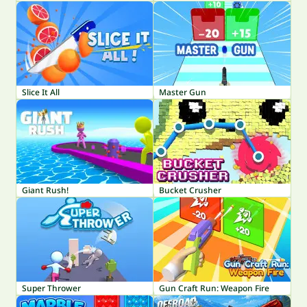
Slice It All
Master Gun
Giant Rush!
Bucket Crusher
Super Thrower
Gun Craft Run: Weapon Fire