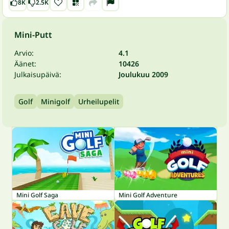
8K
2.5K
Mini-Putt
Arvio:
4.1
Äänet:
10426
Julkaisupäivä:
Joulukuu 2009
Golf
Minigolf
Urheilupelit
Mini Golf Saga
Mini Golf Adventure