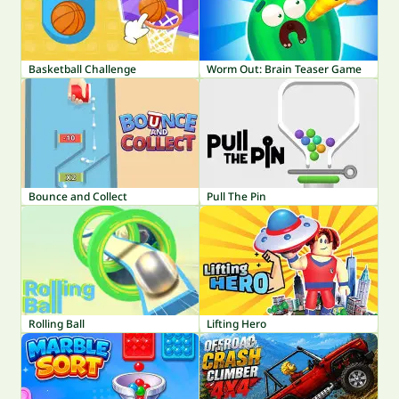
Basketball Challenge
Worm Out: Brain Teaser Game
Bounce and Collect
Pull The Pin
Rolling Ball
Lifting Hero