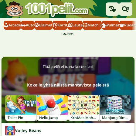
Arcade
Auto
Eläimet
Kortit
Lauta
Match 3
Pulmat
Ruoanl
Tätä peliä ei tueta laitteellasi
Kokeile yhtä näistä mahtavista peleistä
Toilet Pin
Helix Jump
KrisMas Mahjong
Mahjong Dimensions
Volley Beans