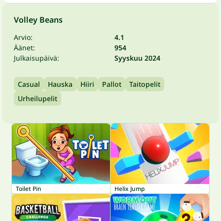
Volley Beans
Arvio:
4.1
Äänet:
954
Julkaisupäivä:
Syyskuu 2024
Casual
Hauska
Hiiri
Pallot
Taitopelit
Urheilupelit
Toilet Pin
Helix Jump