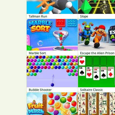
Tallman Run
Slope
Marble Sort
Escape the Alien Prison
Bubble Shooter
Solitaire Classic