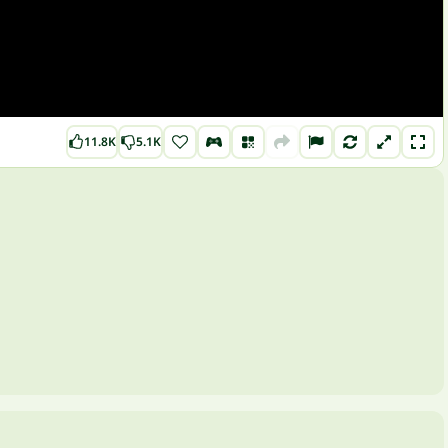
11.8K
5.1K