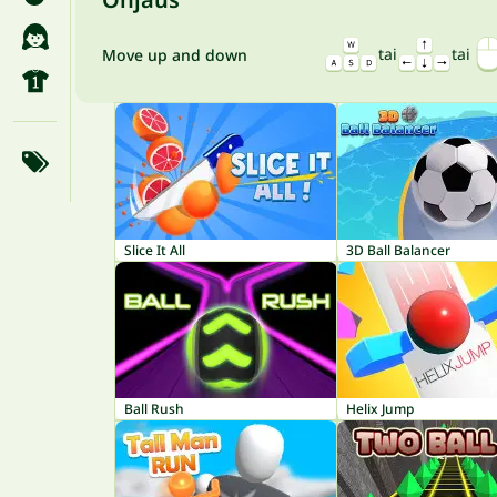
tai
tai
Move up and down
Slice It All
3D Ball Balancer
Ball Rush
Helix Jump