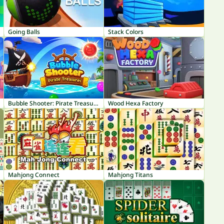
Going Balls
Stack Colors
Bubble Shooter: Pirate Treasures
Wood Hexa Factory
Mahjong Connect
Mahjong Titans