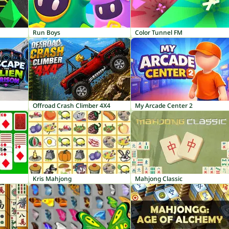
Run Boys
Color Tunnel FM
Offroad Crash Climber 4X4
My Arcade Center 2
Kris Mahjong
Mahjong Classic