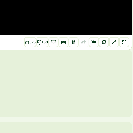
326
138