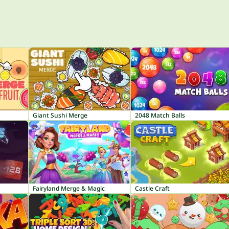
Giant Sushi Merge
2048 Match Balls
Fairyland Merge & Magic
Castle Craft