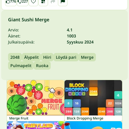
776
227
Giant Sushi Merge
Arvio:
4.1
Äänet:
1003
Julkaisupäivä:
Syyskuu 2024
2048
Älypelit
Hiiri
Löydä pari
Merge
Pulmapelit
Ruoka
Merge Fruit
Block Dropping Merge