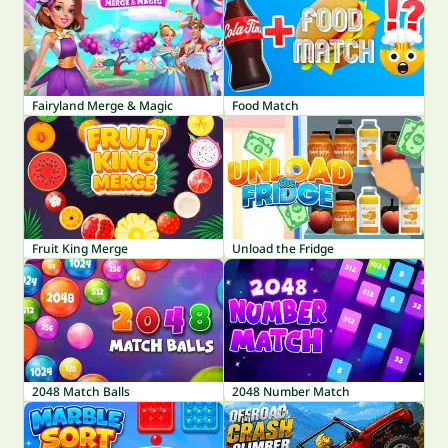
Fairyland Merge & Magic
Food Match
Fruit King Merge
Unload the Fridge
2048 Match Balls
2048 Number Match