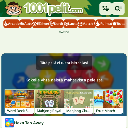
Arcade
Auto
Eläimet
Kortit
Lauta
Match 3
Pulmat
Ruoanl
Tätä peliä ei tueta laitteellasi
Kokeile yhtä näistä mahtavista peleistä
Word Deck Solitaire
Mahjong Royal
Mahjong Classic
Fruit Match
Hexa Tap Away