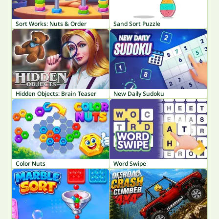
Sort Works: Nuts & Order
Sand Sort Puzzle
Hidden Objects: Brain Teaser
New Daily Sudoku
Color Nuts
Word Swipe