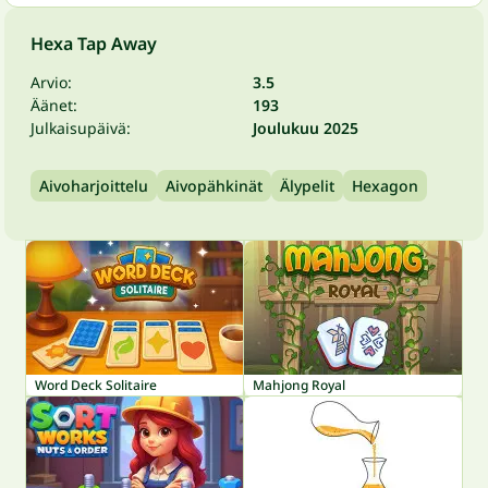
Hexa Tap Away
Arvio:
3.5
Äänet:
193
Julkaisupäivä:
Joulukuu 2025
Aivoharjoittelu
Aivopähkinät
Älypelit
Hexagon
Word Deck Solitaire
Mahjong Royal