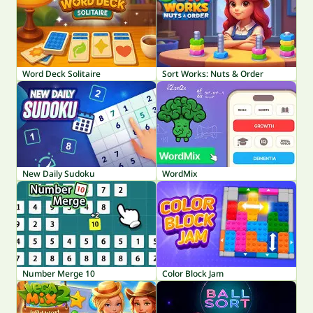
Word Deck Solitaire
Sort Works: Nuts & Order
New Daily Sudoku
WordMix
Number Merge 10
Color Block Jam