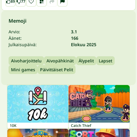
89
77
Memoji
Arvio:
3.1
Äänet:
166
Julkaisupäivä:
Elokuu 2025
Aivoharjoittelu
Aivopähkinät
Älypelit
Lapset
Mini games
Päivittäiset Pelit
10K
Catch Thief