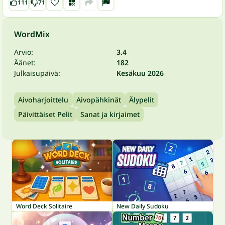
111
71
WordMix
Arvio:
3.4
Äänet:
182
Julkaisupäivä:
Kesäkuu 2026
Aivoharjoittelu
Aivopähkinät
Älypelit
Päivittäiset Pelit
Sanat ja kirjaimet
Word Deck Solitaire
New Daily Sudoku