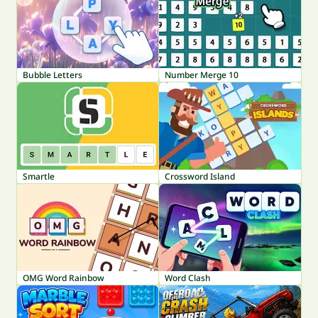
Bubble Letters
Number Merge 10
Smartle
Crossword Island
OMG Word Rainbow
Word Clash