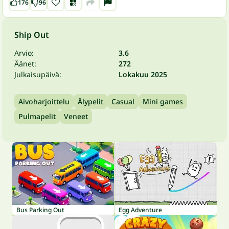
176
96
Ship Out
Arvio:
3.6
Äänet:
272
Julkaisupäivä:
Lokakuu 2025
Aivoharjoittelu
Älypelit
Casual
Mini games
Pulmapelit
Veneet
Bus Parking Out
Egg Adventure