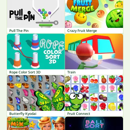
Pull The Pin
Crazy Fruit Merge
Rope Color Sort 3D
Train
Butterfly Kyodai
Fruit Connect