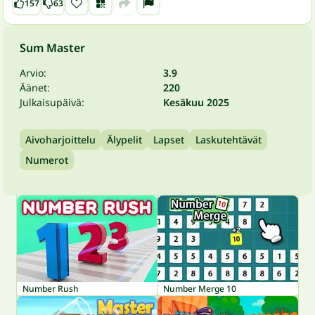
157
63
Sum Master
Arvio:
3.9
Äänet:
220
Julkaisupäivä:
Kesäkuu 2025
Aivoharjoittelu
Älypelit
Lapset
Laskutehtävät
Numerot
Number Rush
Number Merge 10