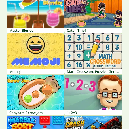
Master Blender
Catch Thief
Memoji
Math Crossword Puzzle - Genius Edition
Capybara Screw Jam
1+2=3