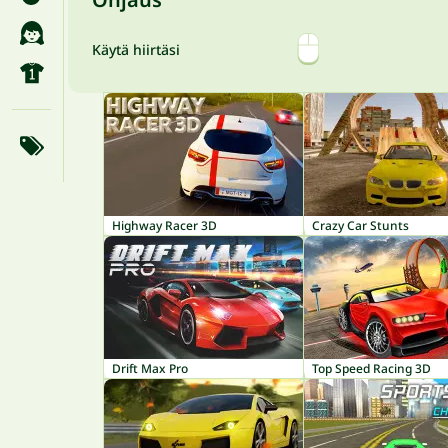
Käytä hiirtäsi
Highway Racer 3D
Crazy Car Stunts
Drift Max Pro
Top Speed Racing 3D