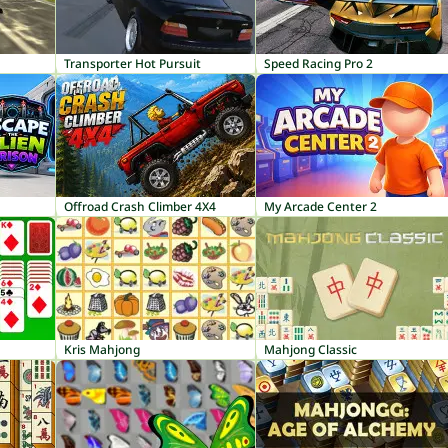
Transporter Hot Pursuit
Speed Racing Pro 2
Offroad Crash Climber 4X4
My Arcade Center 2
Kris Mahjong
Mahjong Classic