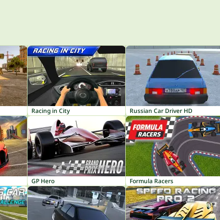
Racing in City
Russian Car Driver HD
GP Hero
Formula Racers