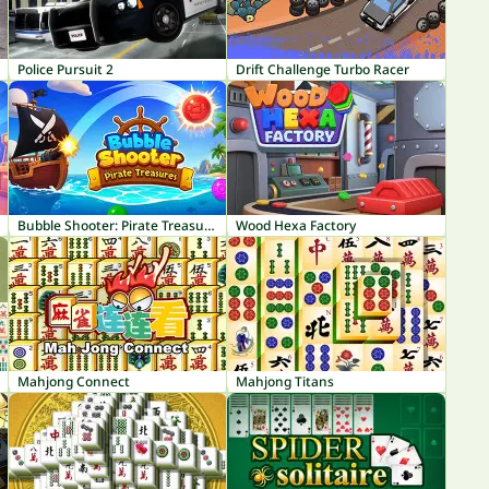
Police Pursuit 2
Drift Challenge Turbo Racer
Bubble Shooter: Pirate Treasures
Wood Hexa Factory
Mahjong Connect
Mahjong Titans