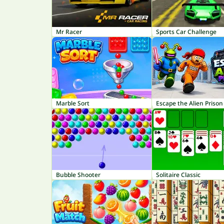
Mr Racer
Sports Car Challenge
Marble Sort
Escape the Alien Prison
Bubble Shooter
Solitaire Classic