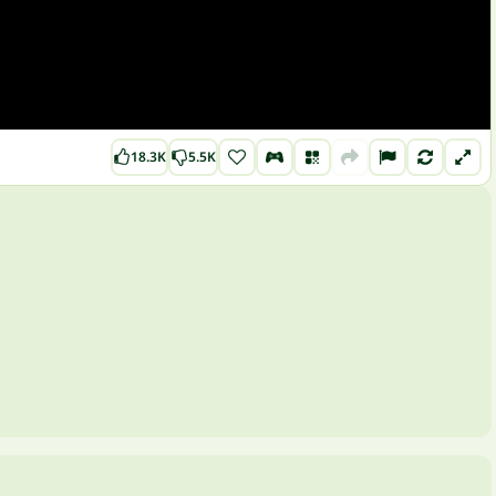
18.3K
5.5K