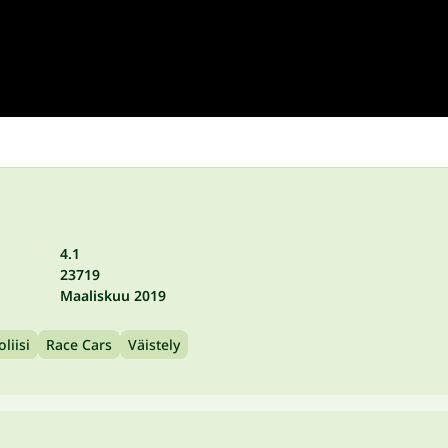
4.1
23719
Maaliskuu 2019
oliisi
Race Cars
Väistely