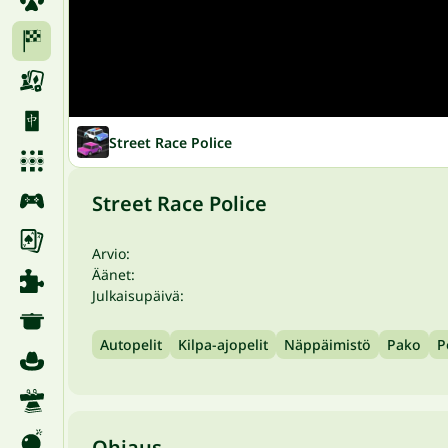
Street Race Police
Street Race Police
Arvio:
Äänet:
Julkaisupäivä:
Autopelit
Kilpa-ajopelit
Näppäimistö
Pako
P
Ohjaus